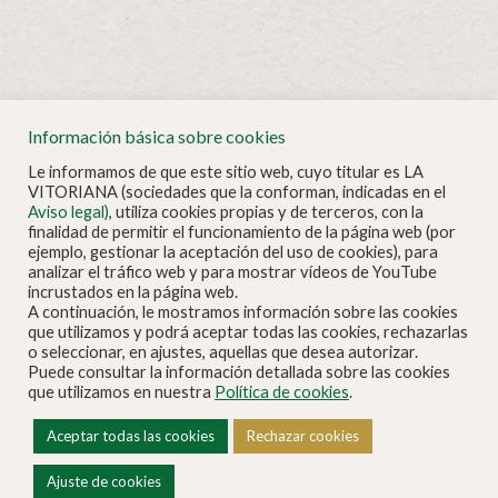
Información básica sobre cookies
Le informamos de que este sitio web, cuyo titular es LA
VITORIANA (sociedades que la conforman, indicadas en el
Aviso legal)
, utiliza cookies propias y de terceros, con la
finalidad de permitir el funcionamiento de la página web (por
ejemplo, gestionar la aceptación del uso de cookies), para
analizar el tráfico web y para mostrar vídeos de YouTube
incrustados en la página web.
A continuación, le mostramos información sobre las cookies
que utilizamos y podrá aceptar todas las cookies, rechazarlas
o seleccionar, en ajustes, aquellas que desea autorizar.
Puede consultar la información detallada sobre las cookies
que utilizamos en nuestra
Política de cookies
.
Aviso legal
|
Política de cookies
|
Política de privacidad
Aceptar todas las cookies
Rechazar cookies
Copyright © 2022 |
La Vitoriana
| Todos los derechos
reservados
Ajuste de cookies